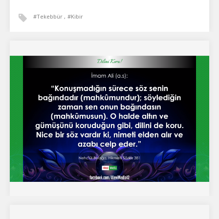
#tekebbür
#kibir